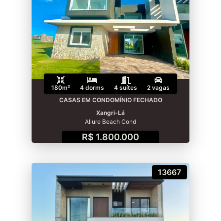
180m²
4 dorms
4 suítes
2 vagas
CASAS EM CONDOMÍNIO FECHADO
Xangri-Lá
Allure Beach Cond
R$ 1.800.000
13667