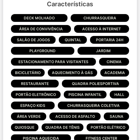
Características
DECK MOLHADO
CHURRASQUEIRA
ÁREA DE CONVIVÊNCIA
ACESSO À INTERNET
SALÃO DE JOGOS
QUINTAL
PORTARIA 24H
PLAYGROUND
JARDIM
ESTACIONAMENTO PARA VISITANTES
CINEMA
BICICLETÁRIO
AQUECIMENTO À GÁS
ACADEMIA
RESTAURANTE
QUADRA POLIESPORTIVA
PORTÃO ELETRÔNICO
PISCINA INFANTIL
HALL
ESPAÇO KIDS
CHURRASQUEIRA COLETIVA
ÁREA VERDE
ACESSO DE ASFALTO
SAUNA
QUIOSQUE
QUADRA DE TÊNIS
PORTÃO ELÉTRICO
PISCINA AQUECIDA
FITNESS CENTER