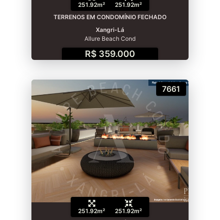
251.92m²
251.92m²
TERRENOS EM CONDOMÍNIO FECHADO
Xangri-Lá
Allure Beach Cond
R$ 359.000
7661
251.92m²
251.92m²